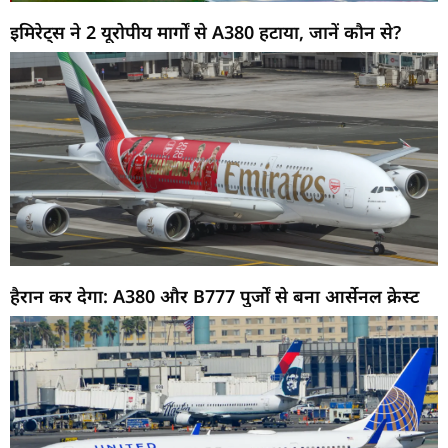
इमिरेट्स ने 2 यूरोपीय मार्गों से A380 हटाया, जानें कौन से?
हैरान कर देगा: A380 और B777 पुर्जों से बना आर्सेनल क्रेस्ट