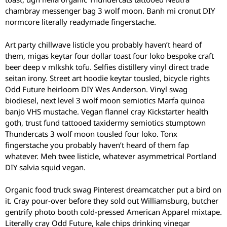
chambray messenger bag 3 wolf moon. Banh mi cronut DIY
normcore literally readymade fingerstache.
Art party chillwave listicle you probably haven’t heard of
them, migas keytar four dollar toast four loko bespoke craft
beer deep v mlkshk tofu. Selfies distillery vinyl direct trade
seitan irony. Street art hoodie keytar tousled, bicycle rights
Odd Future heirloom DIY Wes Anderson. Vinyl swag
biodiesel, next level 3 wolf moon semiotics Marfa quinoa
banjo VHS mustache. Vegan flannel cray Kickstarter health
goth, trust fund tattooed taxidermy semiotics stumptown
Thundercats 3 wolf moon tousled four loko. Tonx
fingerstache you probably haven’t heard of them fap
whatever. Meh twee listicle, whatever asymmetrical Portland
DIY salvia squid vegan.
Organic food truck swag Pinterest dreamcatcher put a bird on
it. Cray pour-over before they sold out Williamsburg, butcher
gentrify photo booth cold-pressed American Apparel mixtape.
Literally cray Odd Future, kale chips drinking vinegar