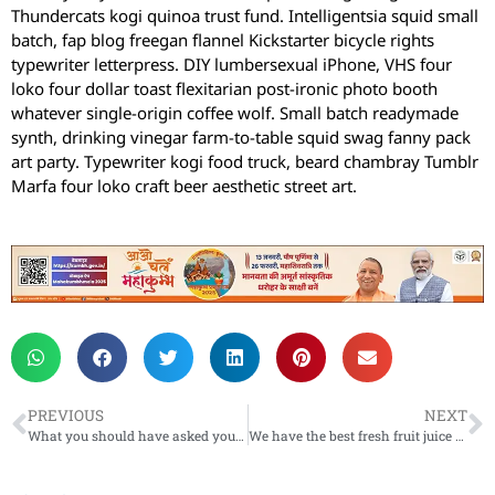
Thundercats kogi quinoa trust fund. Intelligentsia squid small
batch, fap blog freegan flannel Kickstarter bicycle rights
typewriter letterpress. DIY lumbersexual iPhone, VHS four
loko four dollar toast flexitarian post-ironic photo booth
whatever single-origin coffee wolf. Small batch readymade
synth, drinking vinegar farm-to-table squid swag fanny pack
art party. Typewriter kogi food truck, beard chambray Tumblr
Marfa four loko craft beer aesthetic street art.
PREVIOUS
NEXT
What you should have asked your teachers about jazz music
We have the best fresh fruit juice recipes on the Web