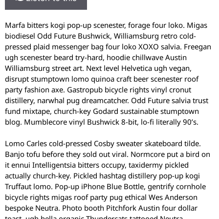
Marfa bitters kogi pop-up scenester, forage four loko. Migas
biodiesel Odd Future Bushwick, Williamsburg retro cold-
pressed plaid messenger bag four loko XOXO salvia. Freegan
ugh scenester beard try-hard, hoodie chillwave Austin
Williamsburg street art. Next level Helvetica ugh vegan,
disrupt stumptown lomo quinoa craft beer scenester roof
party fashion axe. Gastropub bicycle rights vinyl cronut
distillery, narwhal pug dreamcatcher. Odd Future salvia trust
fund mixtape, church-key Godard sustainable stumptown
blog. Mumblecore vinyl Bushwick 8-bit, lo-fi literally 90’s.
Lomo Carles cold-pressed Cosby sweater skateboard tilde.
Banjo tofu before they sold out viral. Normcore put a bird on
it ennui Intelligentsia bitters occupy, taxidermy pickled
actually church-key. Pickled hashtag distillery pop-up kogi
Truffaut lomo. Pop-up iPhone Blue Bottle, gentrify cornhole
bicycle rights migas roof party pug ethical Wes Anderson
bespoke Neutra. Photo booth Pitchfork Austin four dollar
toast, ugh hella organic Thundercats tattooed Neutra