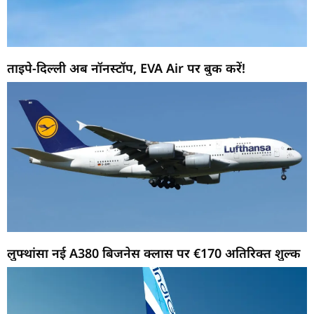
ताइपे-दिल्ली अब नॉनस्टॉप, EVA Air पर बुक करें!
लुफ्थांसा नई A380 बिजनेस क्लास पर €170 अतिरिक्त शुल्क