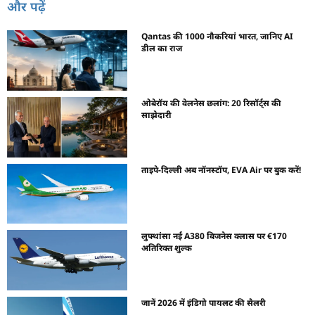
और पढ़ें
Qantas की 1000 नौकरियां भारत, जानिए AI
डील का राज
ओबेरॉय की वेलनेस छलांग: 20 रिसॉर्ट्स की
साझेदारी
ताइपे-दिल्ली अब नॉनस्टॉप, EVA Air पर बुक करें!
लुफ्थांसा नई A380 बिजनेस क्लास पर €170
अतिरिक्त शुल्क
जानें 2026 में इंडिगो पायलट की सैलरी