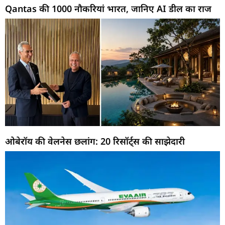
Qantas की 1000 नौकरियां भारत, जानिए AI डील का राज
ओबेरॉय की वेलनेस छलांग: 20 रिसॉर्ट्स की साझेदारी