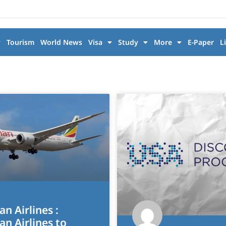
y
Tourism
World News
Visa
Study
More
E-Paper
L
an Airlines :
an Airlines to