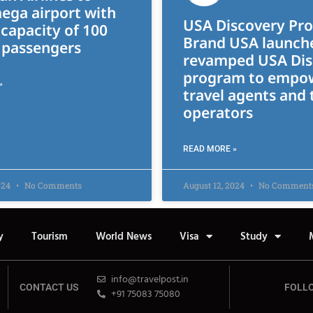
ega airport with
USA Discovery Pro
capacity of 100
Brand USA launche
n passengers
revamped USA Dis
program to empo
»
travel agents and 
operators
READ MORE »
024
No Comments
August 12, 2024
No Comment
y
Tourism
World News
Visa
Study
info@travelpost.in
CONTACT US
FOLL
+91 75083 75080