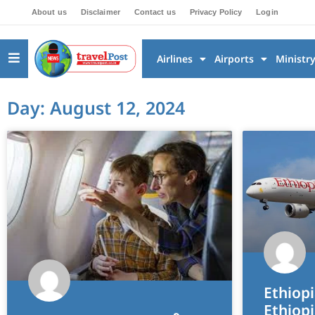
About us
Disclaimer
Contact us
Privacy Policy
Login
Airlines
Airports
Ministr
Day: August 12, 2024
Ethiopi
Ethiopi