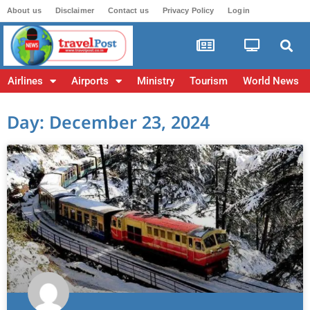
About us
Disclaimer
Contact us
Privacy Policy
Login
Airlines
Airports
Ministry
Tourism
World News
Day: December 23, 2024