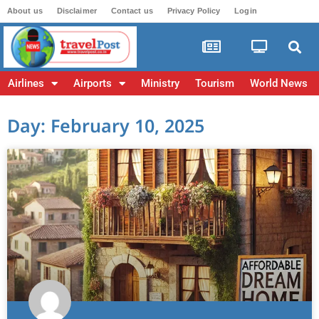
About us
Disclaimer
Contact us
Privacy Policy
Login
Airlines
Airports
Ministry
Tourism
World News
Day: February 10, 2025