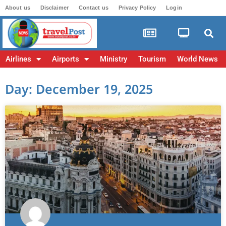
About us
Disclaimer
Contact us
Privacy Policy
Login
Airlines
Airports
Ministry
Tourism
World News
Day: December 19, 2025