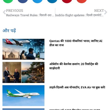
PREVIOUS
NEXT
Railways Travel Rules : दिवाली-छठ में ट्रेन यात्रा: ये 8 गलतियां भेज सकती हैं जेल, भारतीय रेलवे अधिनियम की इन धाराओं को जान लें
IndiGo flight updates : दिल्ली एयरपोर्ट से पकड़नी है फ्लाइट तो घर से निकलने के पहले चेक कर लें IndiGo का अपडेट
और पढ़ें
Qantas की 1000 नौकरियां भारत, जानिए AI
डील का राज
ओबेरॉय की वेलनेस छलांग: 20 रिसॉर्ट्स की
साझेदारी
ताइपे-दिल्ली अब नॉनस्टॉप, EVA Air पर बुक करें!