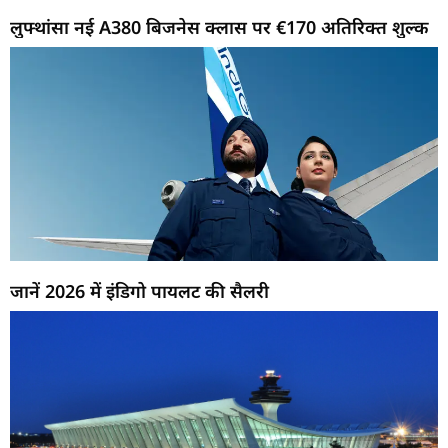
लुफ्थांसा नई A380 बिजनेस क्लास पर €170 अतिरिक्त शुल्क
जानें 2026 में इंडिगो पायलट की सैलरी