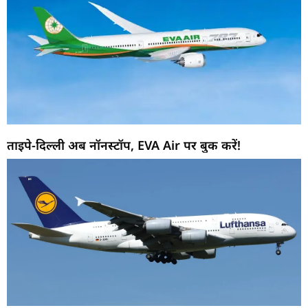
ताइपे-दिल्ली अब नॉनस्टॉप, EVA Air पर बुक करें!