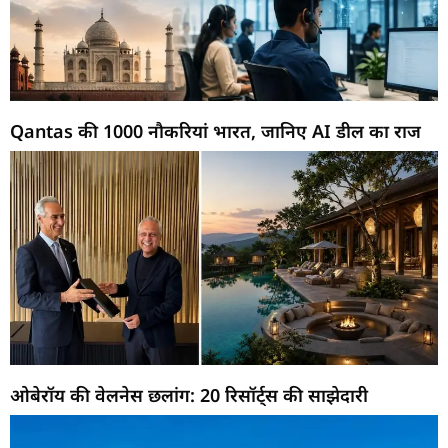
Qantas की 1000 नौकरियां भारत, जानिए AI डील का राज
ओबेरॉय की वेलनेस छलांग: 20 रिसॉर्ट्स की साझेदारी