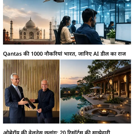
Qantas की 1000 नौकरियां भारत, जानिए AI डील का राज
ओबेरॉय की वेलनेस छलांग: 20 रिसॉर्ट्स की साझेदारी