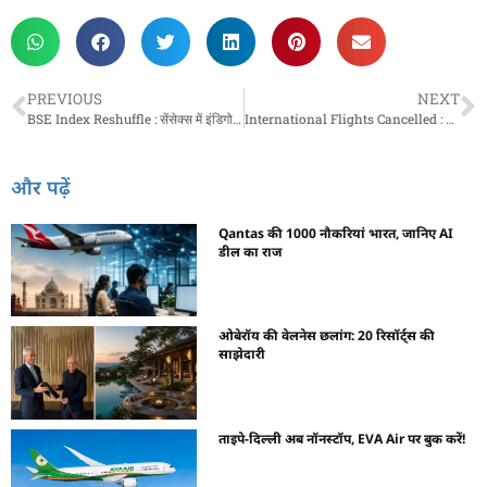
PREVIOUS
NEXT
BSE Index Reshuffle : सेंसेक्स में इंडिगो की होगी एंट्री, टाटा मोटर्स PV जाएगी बाहर; जानिए इंडेक्स में हुए सभी बदलाव
International Flights Cancelled : दिल्ली एयरपोर्ट पर 1 से 6 बजे के बीच कई उड़ानें रद्द, कई फ्लाइट्स में देरी
और पढ़ें
Qantas की 1000 नौकरियां भारत, जानिए AI
डील का राज
ओबेरॉय की वेलनेस छलांग: 20 रिसॉर्ट्स की
साझेदारी
ताइपे-दिल्ली अब नॉनस्टॉप, EVA Air पर बुक करें!