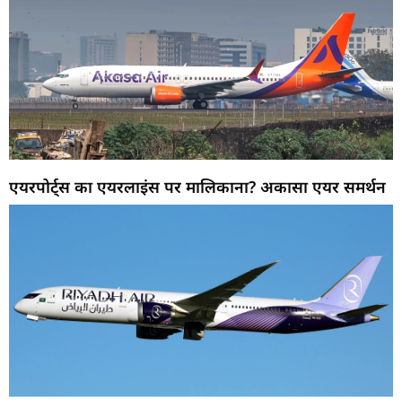
एयरपोर्ट्स का एयरलाइंस पर मालिकाना? अकासा एयर समर्थन