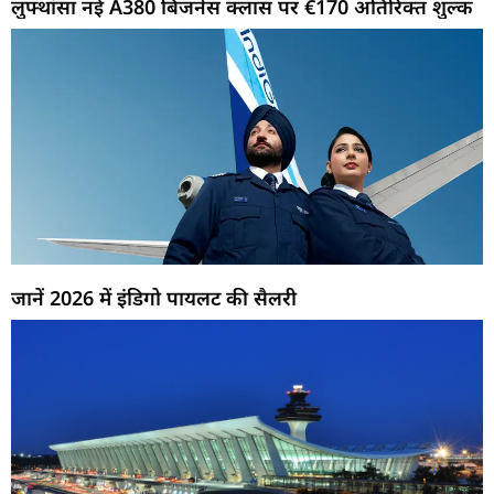
लुफ्थांसा नई A380 बिजनेस क्लास पर €170 अतिरिक्त शुल्क
जानें 2026 में इंडिगो पायलट की सैलरी