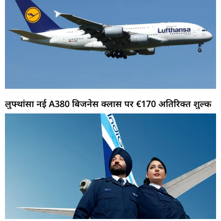
लुफ्थांसा नई A380 बिजनेस क्लास पर €170 अतिरिक्त शुल्क