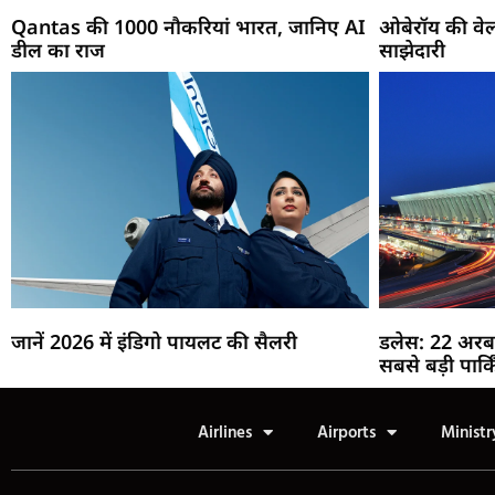
Qantas की 1000 नौकरियां भारत, जानिए AI
ओबेरॉय की वेल
डील का राज
साझेदारी
जानें 2026 में इंडिगो पायलट की सैलरी
डलेस: 22 अरब
सबसे बड़ी पार्क
Airlines
Airports
Ministr