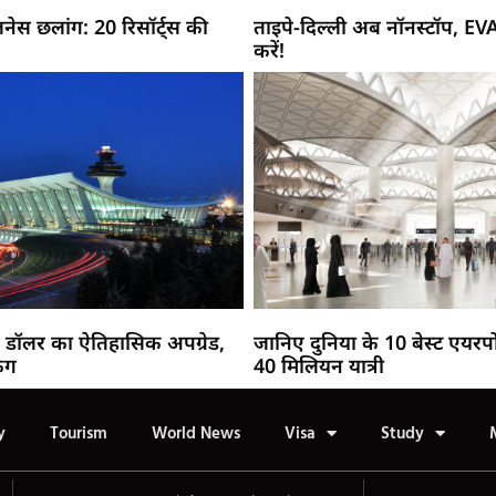
नेस छलांग: 20 रिसॉर्ट्स की
ताइपे-दिल्ली अब नॉनस्टॉप, EV
करें!
 डॉलर का ऐतिहासिक अपग्रेड,
जानिए दुनिया के 10 बेस्ट एयरपो
िंग
40 मिलियन यात्री
y
Tourism
World News
Visa
Study