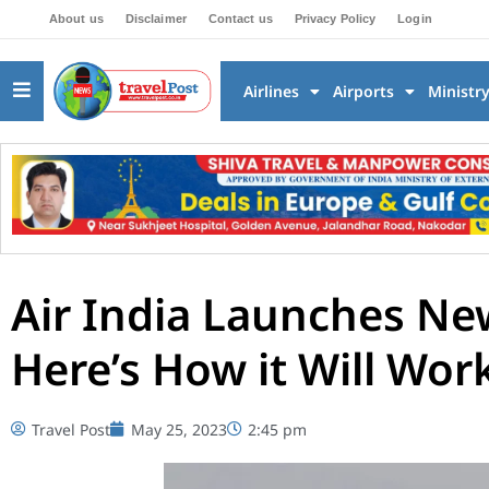
About us
Disclaimer
Contact us
Privacy Policy
Login
Airlines
Airports
Ministr
Air India Launches Ne
Here’s How it Will Wor
Travel Post
May 25, 2023
2:45 pm