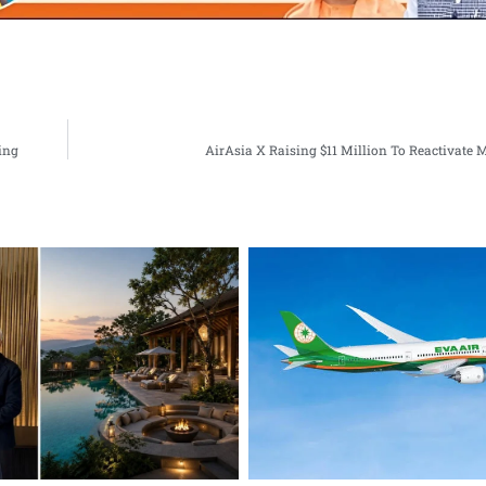
ing
AirAsia X Raising $11 Million To Reactivate 