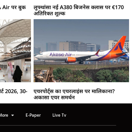
A Air पर बुक
लुफ्थांसा नई A380 बिजनेस क्लास पर €170
अतिरिक्त शुल्क
र्ट 2026, 30-
एयरपोर्ट्स का एयरलाइंस पर मालिकाना?
अकासा एयर समर्थन
More
E-Paper
Live Tv