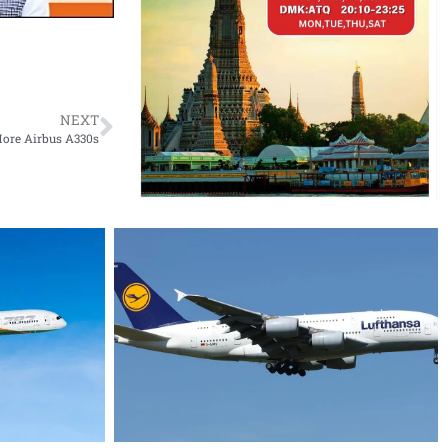
NEXT
More Airbus A330s