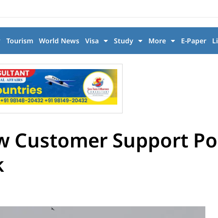
y
Tourism
World News
Visa
Study
More
E-Paper
L
w Customer Support Por
k