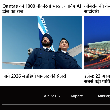
Qantas की 1000 नौकरियां भारत, जानिए AI
ओबेरॉय की वेल
डील का राज
साझेदारी
जानें 2026 में इंडिगो पायलट की सैलरी
डलेस: 22 अरब
सबसे बड़ी पार्क
Airlines
Airports
Ministr