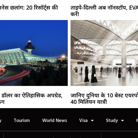
नेस छलांग: 20 रिसॉर्ट्स की
ताइपे-दिल्ली अब नॉनस्टॉप, EV
करें!
 डॉलर का ऐतिहासिक अपग्रेड,
जानिए दुनिया के 10 बेस्ट एयरपो
िंग
40 मिलियन यात्री
y
Tourism
World News
Visa
Study