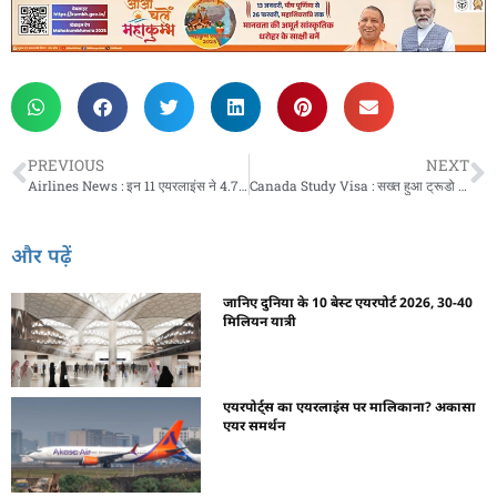
PREVIOUS
NEXT
Airlines News : इन 11 एयरलाइंस ने 4.76 लाख पैसेंजर्स को क्‍यों बांटे 564 लाख रुपए, जानें वजह
Canada Study Visa : सख्त हुआ ट्रूडो का देश, इस साल 50% कम छात्रों को स्टडी वीजा देगा कनाडा
और पढ़ें
जानिए दुनिया के 10 बेस्ट एयरपोर्ट 2026, 30-40
मिलियन यात्री
एयरपोर्ट्स का एयरलाइंस पर मालिकाना? अकासा
एयर समर्थन