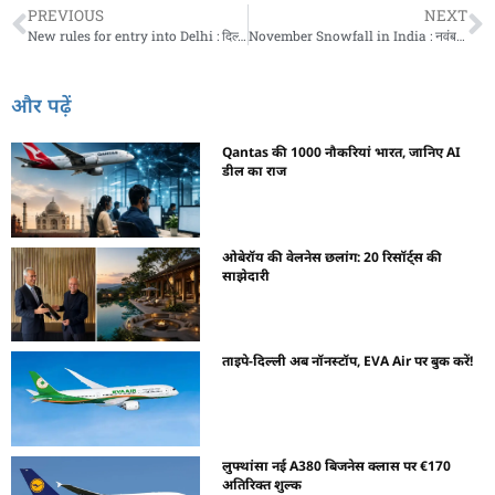
PREVIOUS
NEXT
New rules for entry into Delhi : दिल्ली जा रहे हैं तो पहले पढ़ लें ये खबर, वर्ना हो सकता है बड़ा चलान
November Snowfall in India : नवंबर में भारत में देखनी है बर्फबारी तो इन जगहों की सैर का करें प्लान
और पढ़ें
Qantas की 1000 नौकरियां भारत, जानिए AI
डील का राज
ओबेरॉय की वेलनेस छलांग: 20 रिसॉर्ट्स की
साझेदारी
ताइपे-दिल्ली अब नॉनस्टॉप, EVA Air पर बुक करें!
लुफ्थांसा नई A380 बिजनेस क्लास पर €170
अतिरिक्त शुल्क