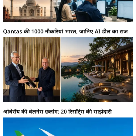
Qantas की 1000 नौकरियां भारत, जानिए AI डील का राज
ओबेरॉय की वेलनेस छलांग: 20 रिसॉर्ट्स की साझेदारी