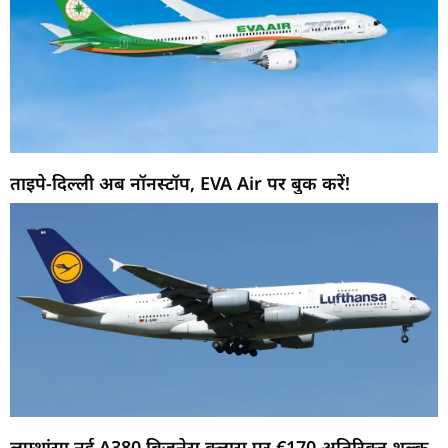
ताइपे-दिल्ली अब नॉनस्टॉप, EVA Air पर बुक करें!
लुफ्थांसा नई A380 बिजनेस क्लास पर €170 अतिरिक्त शुल्क