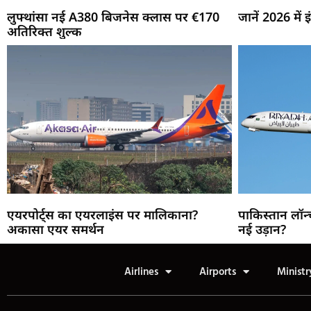
लुफ्थांसा नई A380 बिजनेस क्लास पर €170
जानें 2026 में
अतिरिक्त शुल्क
एयरपोर्ट्स का एयरलाइंस पर मालिकाना?
पाकिस्तान लॉन्
अकासा एयर समर्थन
नई उड़ान?
Airlines
Airports
Ministr