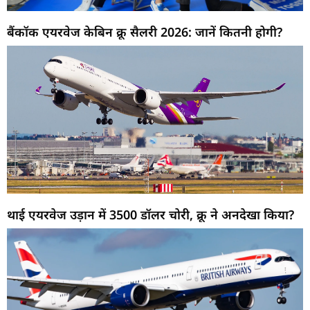
बैंकॉक एयरवेज केबिन क्रू सैलरी 2026: जानें कितनी होगी?
थाई एयरवेज उड़ान में 3500 डॉलर चोरी, क्रू ने अनदेखा किया?