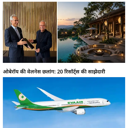
ओबेरॉय की वेलनेस छलांग: 20 रिसॉर्ट्स की साझेदारी