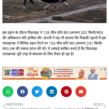
इस उड़ान के दौरान मिडनाइट ने 126 मील प्रति घंटा (लगभग 202 किमी/घंटा)
की अधिकतम गति हासिल की। कंपनी ने यह भी बताया कि पिछली उड़ानों में इस
एयरक्राफ्ट ने विभिन्न उड़ान पैटर्न पर 150 मील प्रति घंटा (लगभग 241 किमी/
घंटा) तक की रफ्तार प्राप्त की थी। ये आंकड़े साबित करते हैं कि मिडनाइट
एयरक्राफ्ट पूरी तरह से संचालन के लिए तैयार हो रहा है।
PREVIOUS
NEXT
Lucknow airport flights cancelled : लखनऊ एयरपोर्ट पर रनवे बंद, उड़ानें रद्द, यात्रियों को भारी असुविधा
Airlines: Akasa Air ने कोझिकोड को जोड़ा 30वें गंतव्य के रूप में, Kerala में की अपनी उपस्थिति मजबूत