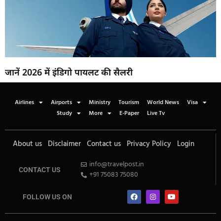
जानें 2026 में इंडिगो पायलट की सैलरी
Airlines
Airports
Ministry
Tourism
World News
Visa
Study
More
E-Paper
Live Tv
About us
Disclaimer
Contact us
Privacy Policy
Login
info@travelpost.in
CONTACT US
+91 75083 75080
FOLLOW US ON