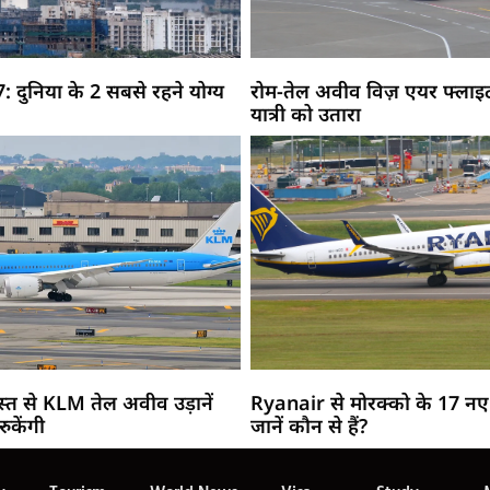
: दुनिया के 2 सबसे रहने योग्य
रोम-तेल अवीव विज़ एयर फ्लाइट 
यात्री को उतारा
त से KLM तेल अवीव उड़ानें
Ryanair से मोरक्को के 17 नए 
 रुकेंगी
जानें कौन से हैं?