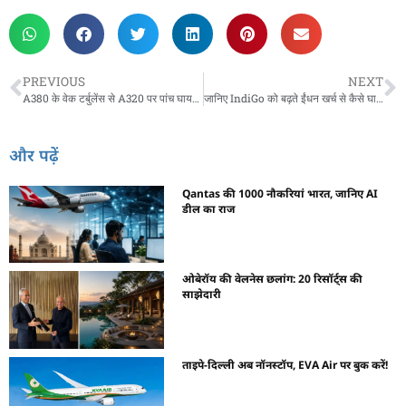
PREVIOUS
NEXT
A380 के वेक टर्बुलेंस से A320 पर पांच घायल, कैसे?
जानिए IndiGo को बढ़ते ईंधन खर्च से कैसे घाटा?
और पढ़ें
Qantas की 1000 नौकरियां भारत, जानिए AI
डील का राज
ओबेरॉय की वेलनेस छलांग: 20 रिसॉर्ट्स की
साझेदारी
ताइपे-दिल्ली अब नॉनस्टॉप, EVA Air पर बुक करें!