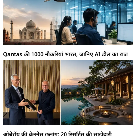
Qantas की 1000 नौकरियां भारत, जानिए AI डील का राज
ओबेरॉय की वेलनेस छलांग: 20 रिसॉर्ट्स की साझेदारी