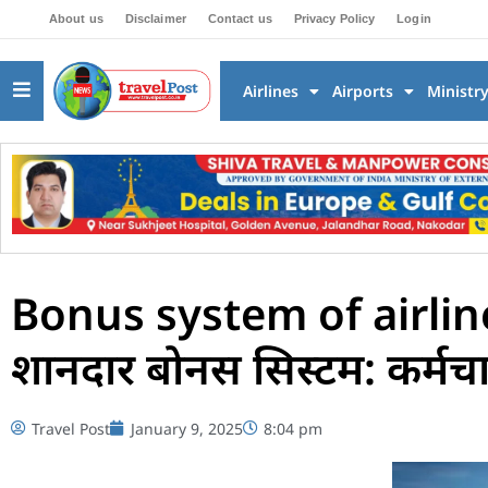
About us
Disclaimer
Contact us
Privacy Policy
Login
Airlines
Airports
Ministr
Bonus system of airlines 
शानदार बोनस सिस्टम: कर्मच
Travel Post
January 9, 2025
8:04 pm