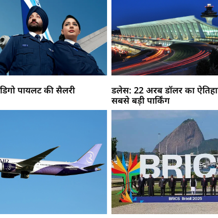
 इंडिगो पायलट की सैलरी
डलेस: 22 अरब डॉलर का ऐतिहास
सबसे बड़ी पार्किंग