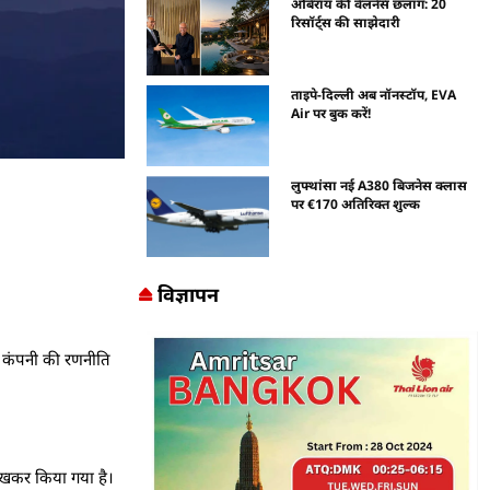
ओबेरॉय की वेलनेस छलांग: 20
रिसॉर्ट्स की साझेदारी
ताइपे-दिल्ली अब नॉनस्टॉप, EVA
Air पर बुक करें!
लुफ्थांसा नई A380 बिजनेस क्लास
पर €170 अतिरिक्त शुल्क
विज्ञापन
ा। कंपनी की रणनीति
ं रखकर किया गया है।