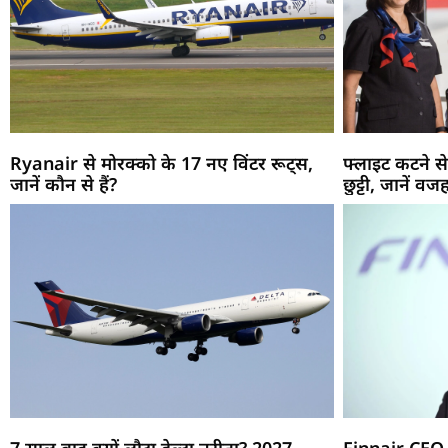
Ryanair से मोरक्को के 17 नए विंटर रूट्स,
फ्लाइट कटने से
जानें कौन से हैं?
छुट्टी, जानें वज