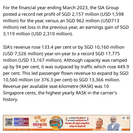
For the financial year ending March 2023, the SIA Group
posted a record net profit of SGD 2,157 million (USD 1,598
million) for the year, versus an SGD 962 million (USD713
million) net loss in the previous year, an earnings gain of SGD
3,119 million (USD 2,310 million).
SIA’s revenue rose 133.4 per cent or by SGD 10,160 million
(USD 7,526 million) year-on-year to a record SGD 17,775
million (USD 13,167 million). Although capacity was ramped
up by 94 per cent, it was outpaced by traffic which rose 449.9
per cent. This led passenger flown revenue to expand by SGD
10,560 million (or 376.3 per cent) to SGD 13,366 million.
Revenue per available seat-kilometre (RASK) was 10
Singapore cents, the highest yearly RASK in the carrier’s
history.