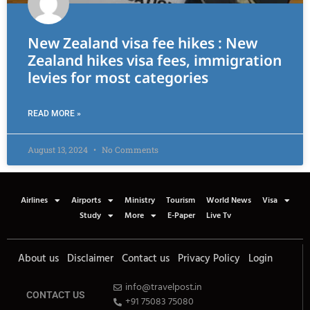
New Zealand visa fee hikes : New
Zealand hikes visa fees, immigration
levies for most categories
READ MORE »
August 13, 2024
No Comments
Airlines
Airports
Ministry
Tourism
World News
Visa
Study
More
E-Paper
Live Tv
About us
Disclaimer
Contact us
Privacy Policy
Login
info@travelpost.in
CONTACT US
+91 75083 75080