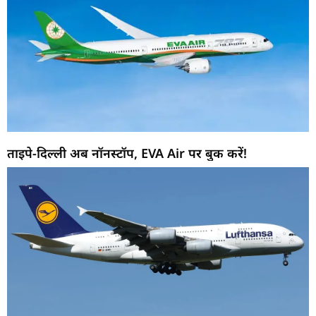
ताइपे-दिल्ली अब नॉनस्टॉप, EVA Air पर बुक करें!