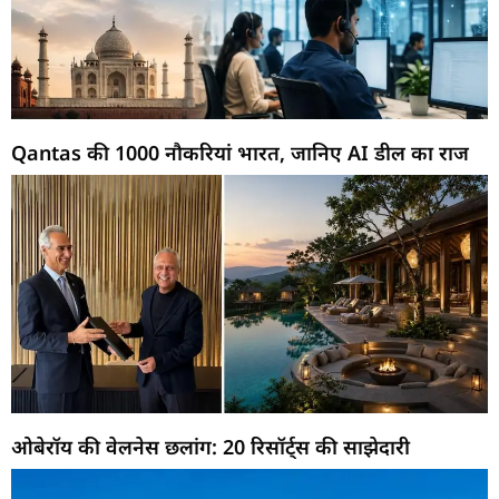
Qantas की 1000 नौकरियां भारत, जानिए AI डील का राज
ओबेरॉय की वेलनेस छलांग: 20 रिसॉर्ट्स की साझेदारी