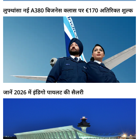
लुफ्थांसा नई A380 बिजनेस क्लास पर €170 अतिरिक्त शुल्क
जानें 2026 में इंडिगो पायलट की सैलरी