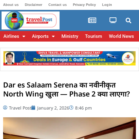
About us
Disclaimer
Contact us
Privacy Policy
Login
Airlines
Airports
Ministry
Tourism
World News
Dar es Salaam Serena का नवीनीकृत
North Wing खुला — Phase 2 क्या लाएगा?
Travel Post
January 2, 2026
8:46 pm