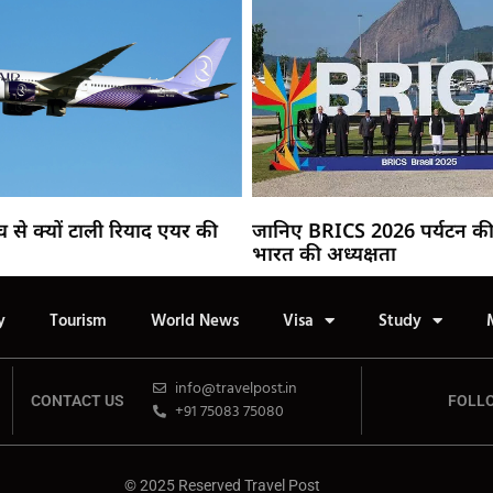
च से क्यों टाली रियाद एयर की
जानिए BRICS 2026 पर्यटन की 
भारत की अध्यक्षता
y
Tourism
World News
Visa
Study
info@travelpost.in
CONTACT US
FOLL
+91 75083 75080
© 2025 Reserved Travel Post