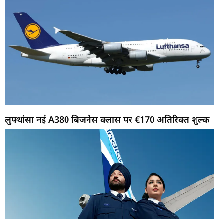
लुफ्थांसा नई A380 बिजनेस क्लास पर €170 अतिरिक्त शुल्क