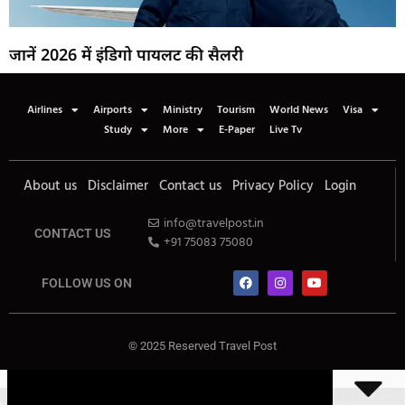
जानें 2026 में इंडिगो पायलट की सैलरी
Airlines
Airports
Ministry
Tourism
World News
Visa
Study
More
E-Paper
Live Tv
About us
Disclaimer
Contact us
Privacy Policy
Login
info@travelpost.in
CONTACT US
+91 75083 75080
FOLLOW US ON
© 2025 Reserved Travel Post