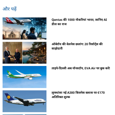
और पढ़ें
Qantas की 1000 नौकरियां भारत, जानिए AI
डील का राज
ओबेरॉय की वेलनेस छलांग: 20 रिसॉर्ट्स की
साझेदारी
ताइपे-दिल्ली अब नॉनस्टॉप, EVA Air पर बुक करें!
लुफ्थांसा नई A380 बिजनेस क्लास पर €170
अतिरिक्त शुल्क