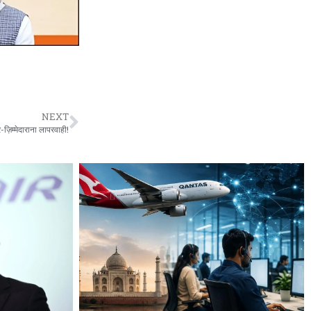
NEXT
र-ज़िम्मेदाराना लापरवाही!