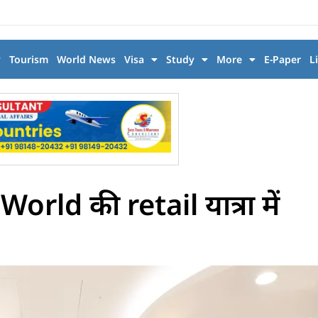
y
Tourism
World News
Visa
Study
More
E-Paper
L
ld की retail यात्रा में