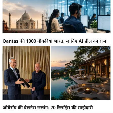
Qantas की 1000 नौकरियां भारत, जानिए AI डील का राज
ओबेरॉय की वेलनेस छलांग: 20 रिसॉर्ट्स की साझेदारी