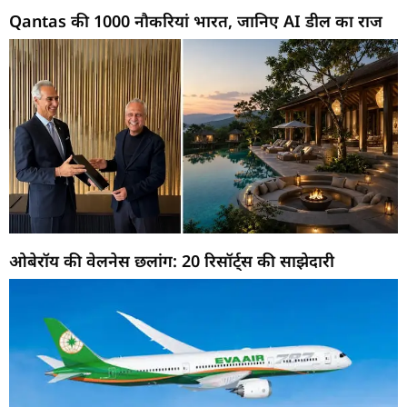
Qantas की 1000 नौकरियां भारत, जानिए AI डील का राज
ओबेरॉय की वेलनेस छलांग: 20 रिसॉर्ट्स की साझेदारी