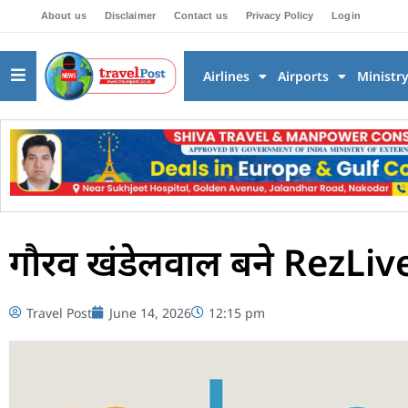
About us
Disclaimer
Contact us
Privacy Policy
Login
Airlines
Airports
Ministr
गौरव खंडेलवाल बने RezLive क
Travel Post
June 14, 2026
12:15 pm