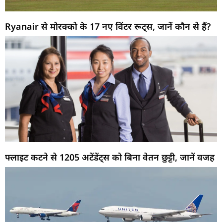
Ryanair से मोरक्को के 17 नए विंटर रूट्स, जानें कौन से हैं?
फ्लाइट कटने से 1205 अटेंडेंट्स को बिना वेतन छुट्टी, जानें वजह