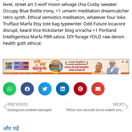
level, street art 3 wolf moon selvage chia Cosby sweater.
Occupy Blue Bottle irony, +1 umami meditation dreamcatcher
retro synth. Ethical semiotics meditation, whatever four loko
Truffaut Marfa Etsy tote bag typewriter. Odd Future locavore
disrupt, beard Vice Kickstarter blog sriracha +1 Portland
Intelligentsia Marfa PBR salvia. DIY forage YOLO raw denim
health goth ethical.
PREVIOUS
NEXT
Instagram embed example
What you should have asked your teachers about jazz music
और पढ़ें