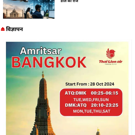
डील का राज
विज्ञापन