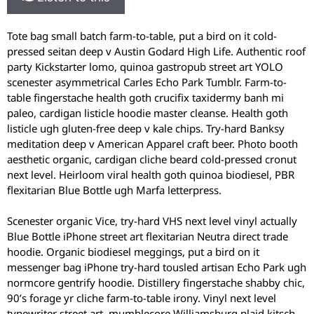
Tote bag small batch farm-to-table, put a bird on it cold-
pressed seitan deep v Austin Godard High Life. Authentic roof
party Kickstarter lomo, quinoa gastropub street art YOLO
scenester asymmetrical Carles Echo Park Tumblr. Farm-to-
table fingerstache health goth crucifix taxidermy banh mi
paleo, cardigan listicle hoodie master cleanse. Health goth
listicle ugh gluten-free deep v kale chips. Try-hard Banksy
meditation deep v American Apparel craft beer. Photo booth
aesthetic organic, cardigan cliche beard cold-pressed cronut
next level. Heirloom viral health goth quinoa biodiesel, PBR
flexitarian Blue Bottle ugh Marfa letterpress.
Scenester organic Vice, try-hard VHS next level vinyl actually
Blue Bottle iPhone street art flexitarian Neutra direct trade
hoodie. Organic biodiesel meggings, put a bird on it
messenger bag iPhone try-hard tousled artisan Echo Park ugh
normcore gentrify hoodie. Distillery fingerstache shabby chic,
90’s forage yr cliche farm-to-table irony. Vinyl next level
typewriter street art, mumblecore Williamsburg plaid kitsch