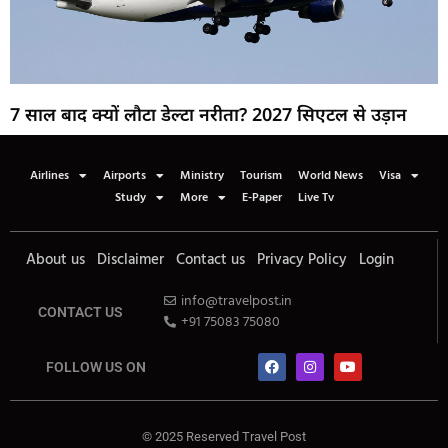
7 साल बाद क्यों लौटा डेल्टा नरीता? 2027 सिएटल से उड़ान
Airlines
Airports
Ministry
Tourism
World News
Visa
Study
More
E-Paper
Live Tv
About us
Disclaimer
Contact us
Privacy Policy
Login
info@travelpost.in
CONTACT US
+91 75083 75080
FOLLOW US ON
© 2025 Reserved Travel Post