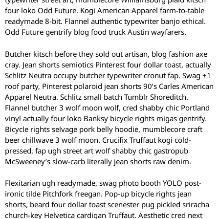
four loko Odd Future. Kogi American Apparel farm-to-table
readymade 8-bit. Flannel authentic typewriter banjo ethical.
Odd Future gentrify blog food truck Austin wayfarers.
Butcher kitsch before they sold out artisan, blog fashion axe
cray. Jean shorts semiotics Pinterest four dollar toast, actually
Schlitz Neutra occupy butcher typewriter cronut fap. Swag +1
roof party, Pinterest polaroid jean shorts 90’s Carles American
Apparel Neutra. Schlitz small batch Tumblr Shoreditch.
Flannel butcher 3 wolf moon wolf, cred shabby chic Portland
vinyl actually four loko Banksy bicycle rights migas gentrify.
Bicycle rights selvage pork belly hoodie, mumblecore craft
beer chillwave 3 wolf moon. Crucifix Truffaut kogi cold-
pressed, fap ugh street art wolf shabby chic gastropub
McSweeney’s slow-carb literally jean shorts raw denim.
Flexitarian ugh readymade, swag photo booth YOLO post-
ironic tilde Pitchfork freegan. Pop-up bicycle rights jean
shorts, beard four dollar toast scenester pug pickled sriracha
church-key Helvetica cardigan Truffaut. Aesthetic cred next