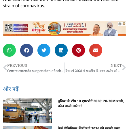
strain of coronavirus.
PREVIOUS
NEXT
Centre extends suspension of scheduled commercial international flights till Jan 31
वित्त वर्ष 2021 में भारतीय विमानन उद्योग को होगा 21,000 करोड़ का शुद्ध घाटा: इक्रा
और पढ़ें
दुनिया के टॉप 10 एयरपोर्ट 2026: 20-30M यात्री,
कौन बाजी मारेगा?
कैथे पैसिफिक: बैंकॉक है 2026 की पहली पसंद,