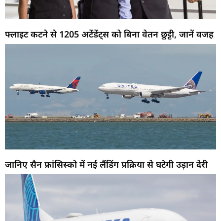
फ्लाइट कटने से 1205 अटेंडेंट्स को बिना वेतन छुट्टी, जानें वजह
जानिए सैन फ्रांसिस्को में नई लैंडिंग प्रक्रिया से घटेगी उड़ान देरी