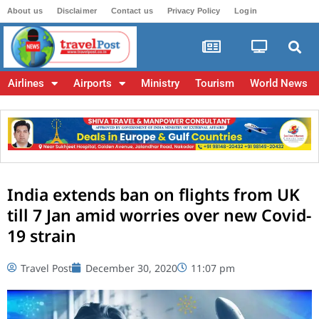
About us
Disclaimer
Contact us
Privacy Policy
Login
Airlines
Airports
Ministry
Tourism
World News
India extends ban on flights from UK
till 7 Jan amid worries over new Covid-
19 strain
Travel Post
December 30, 2020
11:07 pm