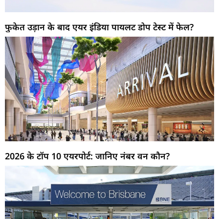
फुकेत उड़ान के बाद एयर इंडिया पायलट डोप टेस्ट में फेल?
2026 के टॉप 10 एयरपोर्ट: जानिए नंबर वन कौन?