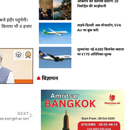
ओबेरॉय की वेलनेस छलांग: 20
रिसॉर्ट्स की साझेदारी
जे इंदौर पहुंचेगी।
ताइपे-दिल्ली अब नॉनस्टॉप, EVA
सका किराया भी 4 हजार
Air पर बुक करें!
लुफ्थांसा नई A380 बिजनेस क्लास
पर €170 अतिरिक्त शुल्क
विज्ञापन
NEXT
 बनाएं घूमने का प्लान