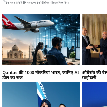
ईव्ह एअर मोबिलिटीने एअरएक्स ईव्हीटीओएल ऑर्डर हासिल किया
Qantas की 1000 नौकरियां भारत, जानिए AI
ओबेरॉय की वेल
डील का राज
साझेदारी