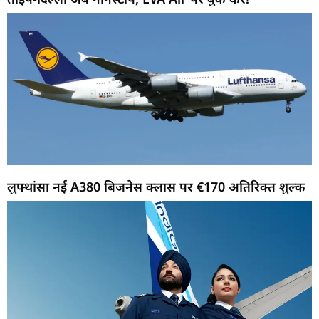
लुफ्थांसा नई A380 बिजनेस क्लास पर €170 अतिरिक्त शुल्क