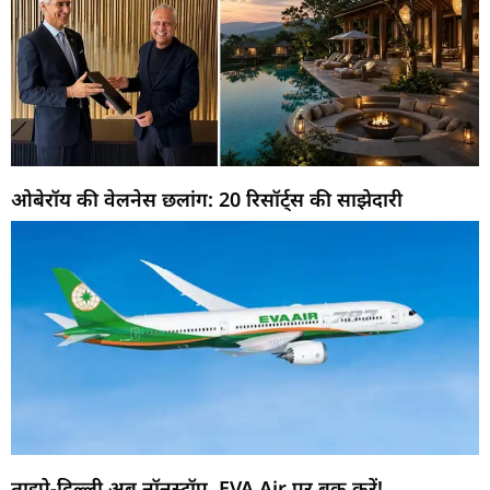
ओबेरॉय की वेलनेस छलांग: 20 रिसॉर्ट्स की साझेदारी
ताइपे-दिल्ली अब नॉनस्टॉप, EVA Air पर बुक करें!