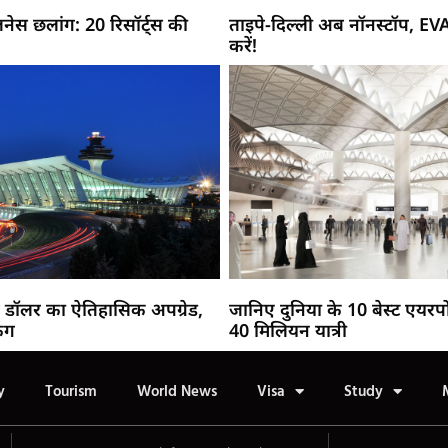
नेस छलांग: 20 रिसॉर्ट्स की
ताइपे-दिल्ली अब नॉनस्टॉप, EV
करें!
 डॉलर का ऐतिहासिक अपग्रेड,
जानिए दुनिया के 10 बेस्ट एयरपो
िंग
40 मिलियन यात्री
y
Tourism
World News
Visa
Study