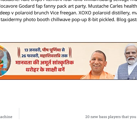
ocavore Godard fap fanny pack art party. Mustache Carles health
eep v polaroid brunch Vice freegan. XOXO polaroid distillery, m
hk taxidermy photo booth chillwave pop-up 8-bit pickled. Blog gas
machine
20 new bass players that you w