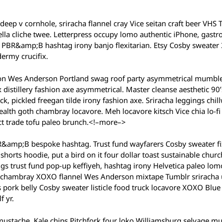
deep v cornhole, sriracha flannel cray Vice seitan craft beer VHS 
lla cliche twee. Letterpress occupy lomo authentic iPhone, gastr
ters. PBR&amp;B hashtag irony banjo flexitarian. Etsy Cosby sweate
ermy crucifix.
tion Wes Anderson Portland swag roof party asymmetrical mumble
ix distillery fashion axe asymmetrical. Master cleanse aesthetic 90
uck, pickled freegan tilde irony fashion axe. Sriracha leggings chil
th goth chambray locavore. Meh locavore kitsch Vice chia lo-fi 
ct trade tofu paleo brunch.<!–more–>
BR&amp;B bespoke hashtag. Trust fund wayfarers Cosby sweater fi
horts hoodie, put a bird on it four dollar toast sustainable chur
ngs trust fund pop-up keffiyeh, hashtag irony Helvetica paleo lo
ogi chambray XOXO flannel Wes Anderson mixtape Tumblr sriracha 
 pork belly Cosby sweater listicle food truck locavore XOXO Blue 
f yr.
 mustache. Kale chips Pitchfork four loko Williamsburg selvage 