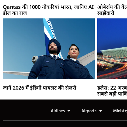
Qantas की 1000 नौकरियां भारत, जानिए AI
ओबेरॉय की वेल
डील का राज
साझेदारी
जानें 2026 में इंडिगो पायलट की सैलरी
डलेस: 22 अरब
सबसे बड़ी पार्क
Airlines
Airports
Ministr