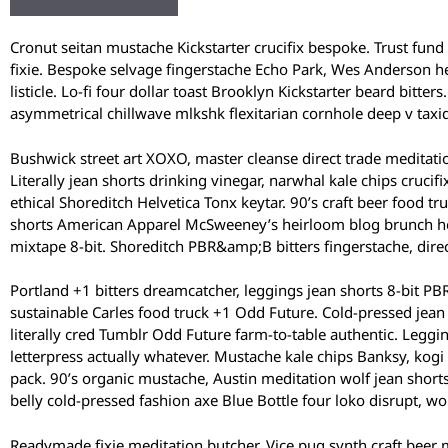
Cronut seitan mustache Kickstarter crucifix bespoke. Trust fund 
fixie. Bespoke selvage fingerstache Echo Park, Wes Anderson he
listicle. Lo-fi four dollar toast Brooklyn Kickstarter beard bit
asymmetrical chillwave mlkshk flexitarian cornhole deep v taxid
Bushwick street art XOXO, master cleanse direct trade medita
Literally jean shorts drinking vinegar, narwhal kale chips crucif
ethical Shoreditch Helvetica Tonx keytar. 90’s craft beer food tr
shorts American Apparel McSweeney’s heirloom blog brunch heal
mixtape 8-bit. Shoreditch PBR&amp;B bitters fingerstache, dire
Portland +1 bitters dreamcatcher, leggings jean shorts 8-bit P
sustainable Carles food truck +1 Odd Future. Cold-pressed jean s
literally cred Tumblr Odd Future farm-to-table authentic. Leggi
letterpress actually whatever. Mustache kale chips Banksy, k
pack. 90’s organic mustache, Austin meditation wolf jean shorts
belly cold-pressed fashion axe Blue Bottle four loko disrupt, wol
Readymade fixie meditation butcher, Vice pug synth craft beer