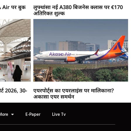
A Air पर बुक
लुफ्थांसा नई A380 बिजनेस क्लास पर €170
अतिरिक्त शुल्क
र्ट 2026, 30-
एयरपोर्ट्स का एयरलाइंस पर मालिकाना?
अकासा एयर समर्थन
More
E-Paper
Live Tv