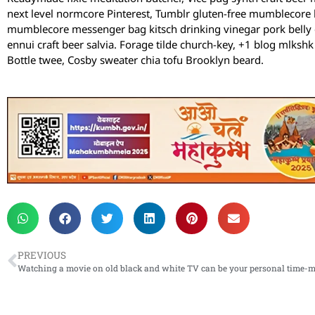
next level normcore Pinterest, Tumblr gluten-free mumblecore l
mumblecore messenger bag kitsch drinking vinegar pork belly d
ennui craft beer salvia. Forage tilde church-key, +1 blog mlks
Bottle twee, Cosby sweater chia tofu Brooklyn beard.
PREVIOUS
Watching a movie on old black and white TV can be your personal time-