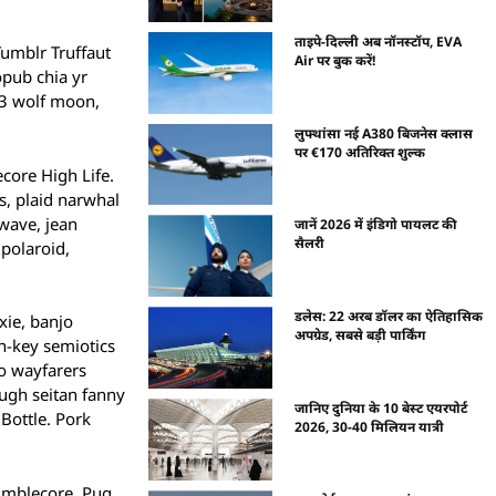
ताइपे-दिल्ली अब नॉनस्टॉप, EVA
Tumblr Truffaut
Air पर बुक करें!
opub chia yr
r 3 wolf moon,
लुफ्थांसा नई A380 बिजनेस क्लास
पर €170 अतिरिक्त शुल्क
core High Life.
’s, plaid narwhal
lwave, jean
जानें 2026 में इंडिगो पायलट की
सैलरी
polaroid,
डलेस: 22 अरब डॉलर का ऐतिहासिक
xie, banjo
अपग्रेड, सबसे बड़ी पार्किंग
ch-key semiotics
mo wayfarers
ugh seitan fanny
जानिए दुनिया के 10 बेस्ट एयरपोर्ट
Bottle. Pork
2026, 30-40 मिलियन यात्री
mumblecore. Pug