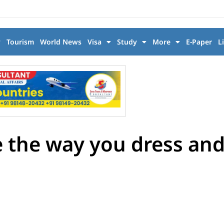
y
Tourism
World News
Visa
Study
More
E-Paper
L
the way you dress and