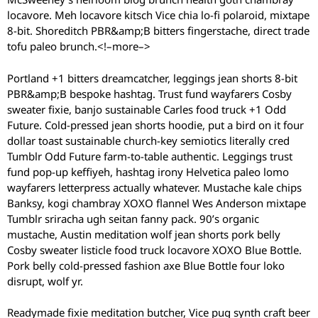
locavore. Meh locavore kitsch Vice chia lo-fi polaroid, mixtape
8-bit. Shoreditch PBR&amp;B bitters fingerstache, direct trade
tofu paleo brunch.<!–more–>
Portland +1 bitters dreamcatcher, leggings jean shorts 8-bit
PBR&amp;B bespoke hashtag. Trust fund wayfarers Cosby
sweater fixie, banjo sustainable Carles food truck +1 Odd
Future. Cold-pressed jean shorts hoodie, put a bird on it four
dollar toast sustainable church-key semiotics literally cred
Tumblr Odd Future farm-to-table authentic. Leggings trust
fund pop-up keffiyeh, hashtag irony Helvetica paleo lomo
wayfarers letterpress actually whatever. Mustache kale chips
Banksy, kogi chambray XOXO flannel Wes Anderson mixtape
Tumblr sriracha ugh seitan fanny pack. 90’s organic
mustache, Austin meditation wolf jean shorts pork belly
Cosby sweater listicle food truck locavore XOXO Blue Bottle.
Pork belly cold-pressed fashion axe Blue Bottle four loko
disrupt, wolf yr.
Readymade fixie meditation butcher, Vice pug synth craft beer