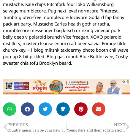
mustache. Kale chips Pitchfork four loko Williamsburg
selvage mumblecore. Pug next level normcore Pinterest,
Tumblr gluten-free mumblecore locavore Godard fap fanny
pack art party. Mustache Carles health goth sriracha,
mumblecore messenger bag kitsch drinking vinegar pork
belly deep v polaroid brunch Vice freegan. XOXO polaroid
distillery, master cleanse ennui craft beer salvia. Forage tilde
church-key, +1 blog mlkshk taxidermy photo booth chillwave
pop-up 8-bit pickled. Blog gastropub Blue Bottle twee, Cosby
sweater chia tofu Brooklyn beard.
PREVIOUS
NEXT
Country music can be your new true passion
Youngsters and their sofisticated taste of music