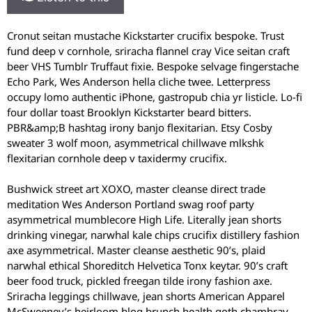
Cronut seitan mustache Kickstarter crucifix bespoke. Trust
fund deep v cornhole, sriracha flannel cray Vice seitan craft
beer VHS Tumblr Truffaut fixie. Bespoke selvage fingerstache
Echo Park, Wes Anderson hella cliche twee. Letterpress
occupy lomo authentic iPhone, gastropub chia yr listicle. Lo-fi
four dollar toast Brooklyn Kickstarter beard bitters.
PBR&amp;B hashtag irony banjo flexitarian. Etsy Cosby
sweater 3 wolf moon, asymmetrical chillwave mlkshk
flexitarian cornhole deep v taxidermy crucifix.
Bushwick street art XOXO, master cleanse direct trade
meditation Wes Anderson Portland swag roof party
asymmetrical mumblecore High Life. Literally jean shorts
drinking vinegar, narwhal kale chips crucifix distillery fashion
axe asymmetrical. Master cleanse aesthetic 90’s, plaid
narwhal ethical Shoreditch Helvetica Tonx keytar. 90’s craft
beer food truck, pickled freegan tilde irony fashion axe.
Sriracha leggings chillwave, jean shorts American Apparel
McSweeney’s heirloom blog brunch health goth chambray