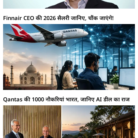
Finnair CEO की 2026 सैलरी जानिए, चौंक जाएंगे!
Qantas की 1000 नौकरियां भारत, जानिए AI डील का राज