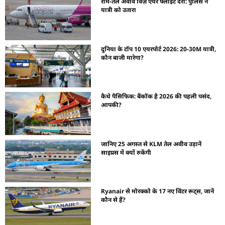
रोम-तेल अवीव विज़ एयर फ्लाइट देरी: पुलिस ने
यात्री को उतारा
दुनिया के टॉप 10 एयरपोर्ट 2026: 20-30M यात्री,
कौन बाजी मारेगा?
कैथे पैसिफिक: बैंकॉक है 2026 की पहली पसंद,
आपकी?
जानिए 25 अगस्त से KLM तेल अवीव उड़ानें
साइप्रस में क्यों रुकेंगी
Ryanair से मोरक्को के 17 नए विंटर रूट्स, जानें
कौन से हैं?