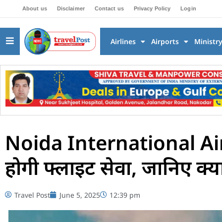
About us
Disclaimer
Contact us
Privacy Policy
Login
Airlines
Airports
Ministr
Noida International Airpo
होगी फ्लाइट सेवा, जानिए क्
Travel Post
June 5, 2025
12:39 pm