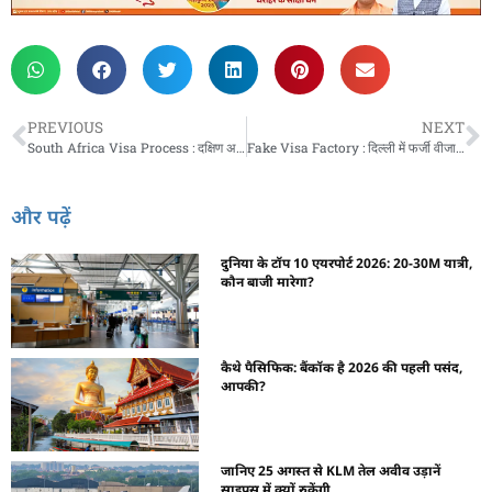
PREVIOUS
NEXT
South Africa Visa Process : दक्षिण अफ्रीका वीज़ा प्रक्रिया को सरल बनाएगा, 90 दिन की नई छूट की घोषणा करेगा
Fake Visa Factory : दिल्ली में फर्जी वीजा फैक्ट्री का पर्दाफाश, 2000 से ज्यादा लोगों को भेजा विदेश
और पढ़ें
दुनिया के टॉप 10 एयरपोर्ट 2026: 20-30M यात्री,
कौन बाजी मारेगा?
कैथे पैसिफिक: बैंकॉक है 2026 की पहली पसंद,
आपकी?
जानिए 25 अगस्त से KLM तेल अवीव उड़ानें
साइप्रस में क्यों रुकेंगी