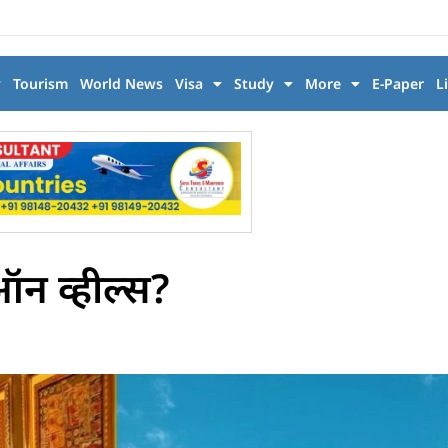
y
Tourism
World News
Visa
Study
More
E-Paper
L
 ऑन व्हील्स?