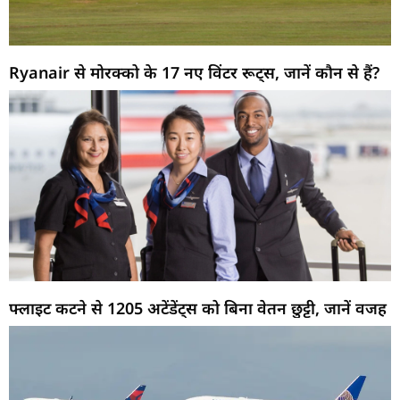
Ryanair से मोरक्को के 17 नए विंटर रूट्स, जानें कौन से हैं?
फ्लाइट कटने से 1205 अटेंडेंट्स को बिना वेतन छुट्टी, जानें वजह