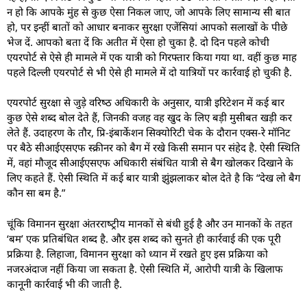
न हो कि आपके मुंह से कुछ ऐसा निकल जाए, जो आपके लिए सामान्‍य सी बात
हो, पर इन्‍हीं बातों को आधार बनाकर सुरक्षा एजेंसियां आपको सलाखों के पीछे
भेज दें. आपको बता दें कि अतीत में ऐसा हो चुका है. दो दिन पहले कोची
एयरपोर्ट से ऐसे ही मामले में एक यात्री को गिरफ्तार किया गया था. वहीं कुछ माह
पहले दिल्‍ली एयरपोर्ट से भी ऐसे ही मामले में दो यात्रियों पर कार्रवाई हो चुकी है.
एयरपोर्ट सुरक्षा से जुड़े वरिष्‍ठ अधिकारी के अनुसार, यात्री इरिटेशन में कई बार
कुछ ऐसे शब्‍द बोल देते हैं, जिनकी वजह वह खुद के लिए बड़ी मुसीबत खड़ी कर
लेते हैं. उदाहरण के तौर, प्रि-इंबार्केशन सिक्‍योरिटी चेक के दौरान एक्‍स-रे मॉनिट
पर बैठे सीआईएसएफ स्‍क्रीनर को बैग में रखे किसी समान पर संहेद है. ऐसी स्थिति
में, वहां मौजूद सीआईएसएफ अधिकारी संबंधित यात्री से बैग खोलकर दिखाने के
लिए कहते हैं. ऐसी स्थिति में कई बार यात्री झुंझलाकर बोल देते है कि “देख लो बैग
कौन सा बम है.”
चूंकि विमानन सुरक्षा अंतरराष्‍ट्रीय मानकों से बंधी हुई है और उन मानकों के तहत
‘बम’ एक प्रतिबंधित शब्‍द है. और इस शब्‍द को सुनते ही कार्रवाई की एक पूरी
प्रक्रिया है. लिहाजा, विमानन सुरक्षा को ध्‍यान में रखते हुए इस प्रक्रिया को
नजरअंदाज नहीं किया जा सकता है. ऐसी स्थिति में, आरोपी यात्री के खिलाफ
कानूनी कार्रवाई भी की जाती है.