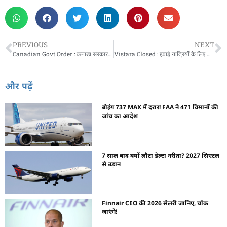
PREVIOUS
NEXT
Canadian Govt Order : कनाडा सरकार का फैसला, अब इन लोगों को नहीं मिलेगा वर्क परमिट
Vistara Closed : हवाई यात्रियों के लिए अलर्ट, 3 दिन बाद विस्‍तारा में बंद हो जाएगी टिकट बुकिंग
और पढ़ें
बोइंग 737 MAX में दरार! FAA ने 471 विमानों की
जांच का आदेश
7 साल बाद क्यों लौटा डेल्टा नरीता? 2027 सिएटल
से उड़ान
Finnair CEO की 2026 सैलरी जानिए, चौंक
जाएंगे!