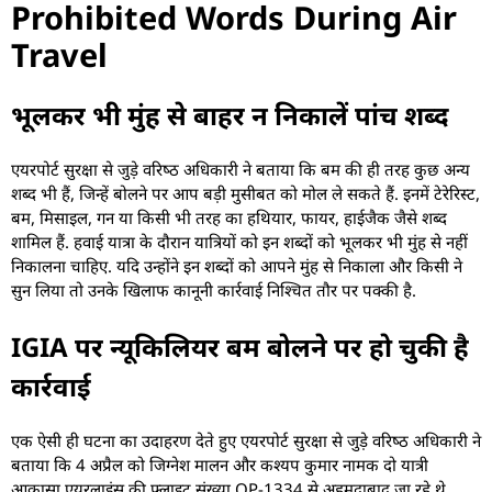
Prohibited Words During Air
Travel
भूलकर भी मुंह से बाहर न निकालें पांच शब्‍द
एयरपोर्ट सुरक्षा से जुड़े वरिष्‍ठ अधिकारी ने बताया कि बम की ही तरह कुछ अन्‍य
शब्‍द भी हैं, जिन्‍हें बोलने पर आप बड़ी मुसीबत को मोल ले सकते हैं. इनमें टेरेरिस्‍ट,
बम, मिसाइल, गन या किसी भी तरह का हथियार, फायर, हाईजैक जैसे शब्‍द
शामिल हैं. हवाई यात्रा के दौरान यात्रियों को इन शब्‍दों को भूलकर भी मुंह से नहीं
निकालना चाहिए. यदि उन्‍होंने इन शब्‍दों को आपने मुंह से निकाला और किसी ने
सुन लिया तो उनके खिलाफ कानूनी कार्रवाई निश्चित तौर पर पक्‍की है.
IGIA पर न्‍यूकिलियर बम बोलने पर हो चुकी है
कार्रवाई
एक ऐसी ही घटना का उदाहरण देते हुए एयरपोर्ट सुरक्षा से जुड़े वरिष्‍ठ अधिकारी ने
बताया कि 4 अप्रैल को जिग्‍नेश मालन और कश्‍यप कुमार नामक दो यात्री
आकासा एयरलाइंस की फ्लाइट संख्‍या QP-1334 से अहमदाबाद जा रहे थे.