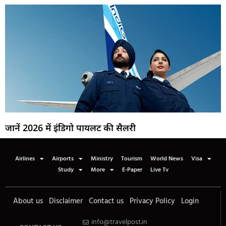
जानें 2026 में इंडिगो पायलट की सैलरी
Airlines
Airports
Ministry
Tourism
World News
Visa
Study
More
E-Paper
Live Tv
About us
Disclaimer
Contact us
Privacy Policy
Login
info@travelpost.in