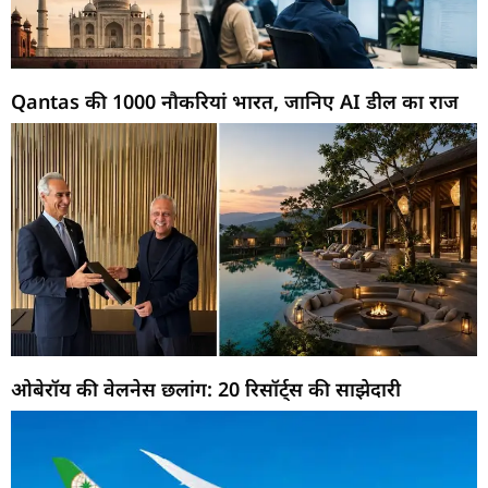
Qantas की 1000 नौकरियां भारत, जानिए AI डील का राज
ओबेरॉय की वेलनेस छलांग: 20 रिसॉर्ट्स की साझेदारी