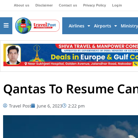
About us
Disclaimer
Contact us
Privacy Policy
Login
Airlines
Airports
Ministr
Qantas To Resume Can
Travel Post
June 6, 2023
2:22 pm