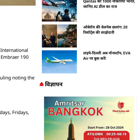
Qantas की 1000 नौकरियां भारत,
जानिए AI डील का राज
ओबेरॉय की वेलनेस छलांग: 20
रिसॉर्ट्स की साझेदारी
International
ताइपे-दिल्ली अब नॉनस्टॉप, EVA
its Embraer 190
Air पर बुक करें!
duling noting the
विज्ञापन
days, Fridays,