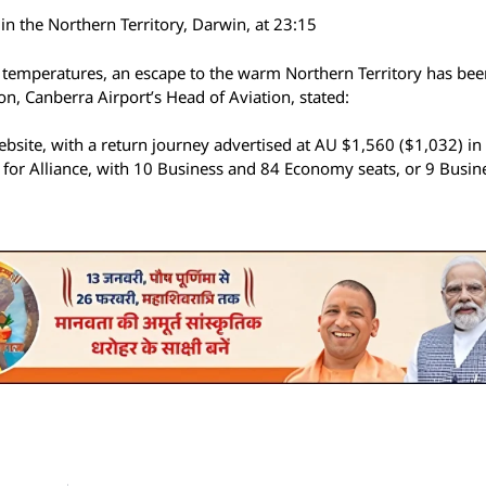
n the Northern Territory, Darwin, at 23:15
r temperatures, an escape to the warm Northern Territory has be
, Canberra Airport’s Head of Aviation, stated:
website, with a return journey advertised at AU $1,560 ($1,032) i
s for Alliance, with 10 Business and 84 Economy seats, or 9 Busi