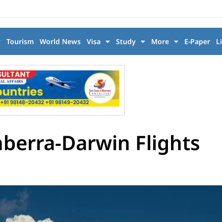
y
Tourism
World News
Visa
Study
More
E-Paper
L
berra-Darwin Flights