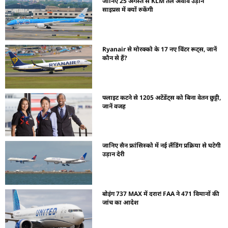
जानिए 25 अगस्त से KLM तेल अवीव उड़ानें
साइप्रस में क्यों रुकेंगी
Ryanair से मोरक्को के 17 नए विंटर रूट्स, जानें
कौन से हैं?
फ्लाइट कटने से 1205 अटेंडेंट्स को बिना वेतन छुट्टी,
जानें वजह
जानिए सैन फ्रांसिस्को में नई लैंडिंग प्रक्रिया से घटेगी
उड़ान देरी
बोइंग 737 MAX में दरार! FAA ने 471 विमानों की
जांच का आदेश