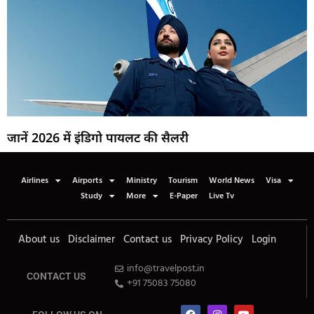
जानें 2026 में इंडिगो पायलट की सैलरी
Airlines
Airports
Ministry
Tourism
World News
Visa
Study
More
E-Paper
Live Tv
About us
Disclaimer
Contact us
Privacy Policy
Login
info@travelpost.in
CONTACT US
+91 75083 75080