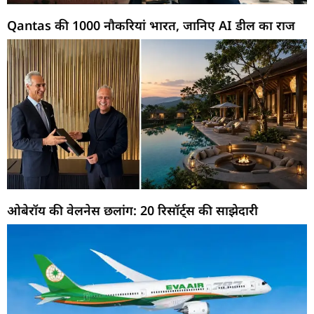
Qantas की 1000 नौकरियां भारत, जानिए AI डील का राज
ओबेरॉय की वेलनेस छलांग: 20 रिसॉर्ट्स की साझेदारी